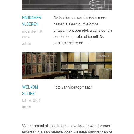
BADKAMER
De badkamer wordt steeds meer
VLOEREN
gezien als een ruimte om te
ontspannen, een plek waar sfeer en
november 19,
comfort een grote rol speelt. De
2014
badkamervloer en…
admin
Nieuws
WELKOM
Foto van vloer-opmaat.nl
SLIDER
juli 16, 2014
admin
Vloer-opmaat.nl is de informatieve ideeënwebsite voor
iedereen die een nieuwe vloer wilt laten aanbrengen of