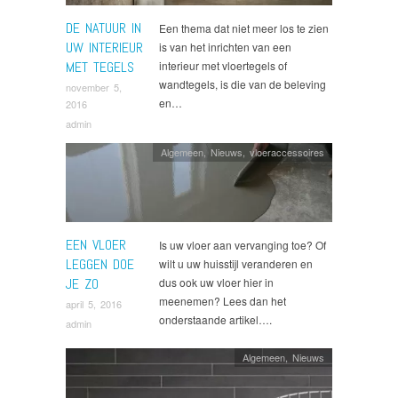
DE NATUUR IN
Een thema dat niet meer los te zien
UW INTERIEUR
is van het inrichten van een
MET TEGELS
interieur met vloertegels of
wandtegels, is die van de beleving
november 5,
en…
2016
admin
Algemeen
,
Nieuws
,
vloeraccessoires
EEN VLOER
Is uw vloer aan vervanging toe? Of
LEGGEN DOE
wilt u uw huisstijl veranderen en
JE ZO
dus ook uw vloer hier in
meenemen? Lees dan het
april 5, 2016
onderstaande artikel….
admin
Algemeen
,
Nieuws