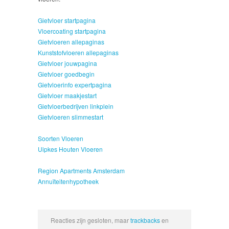
Gietvloer startpagina
Vloercoating startpagina
Gietvloeren allepaginas
Kunststofvloeren allepaginas
Gietvloer jouwpagina
Gietvloer goedbegin
Gietvloerinfo expertpagina
Gietvloer maakjestart
Gietvloerbedrijven linkplein
Gietvloeren slimmestart
Soorten Vloeren
Uipkes Houten Vloeren
Region Apartments Amsterdam
Annuïteitenhypotheek
Reacties zijn gesloten, maar
trackbacks
en