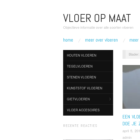
VLOER OP MAAT
Objectieve informatie over alle soorten vloeren
home
meer over vloeren
meer 
Blader:
HOUTEN VLOEREN
TEGELVLOEREN
STENEN VLOEREN
KUNSTSTOF VLOEREN
GIETVLOEREN
VLOER ACCESOIRES
EEN VLO
DOE JE 
RECENTE REACTIES
april 5, 20
admin