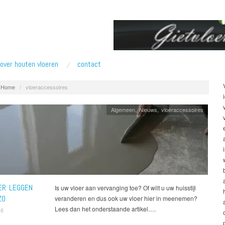
over houten vloeren
contact
Home
/
vloeraccessoires
Algemeen
,
Nieuws
,
vloeraccessoires
ER LEGGEN
Is uw vloer aan vervanging toe? Of wilt u uw huisstijl
ZO
veranderen en dus ook uw vloer hier in meenemen?
Lees dan het onderstaande artikel….
16