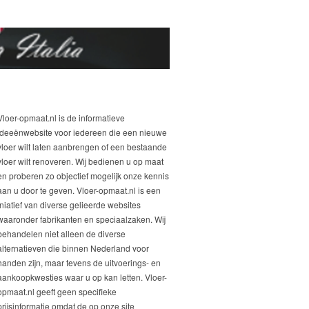
Vloer-opmaat.nl is de informatieve
ideeënwebsite voor iedereen die een nieuwe
vloer wilt laten aanbrengen of een bestaande
vloer wilt renoveren. Wij bedienen u op maat
en proberen zo objectief mogelijk onze kennis
aan u door te geven. Vloer-opmaat.nl is een
iniatief van diverse gelieerde websites
waaronder fabrikanten en speciaalzaken. Wij
behandelen niet alleen de diverse
alternatieven die binnen Nederland voor
handen zijn, maar tevens de uitvoerings- en
aankoopkwesties waar u op kan letten. Vloer-
opmaat.nl geeft geen specifieke
prijsinformatie omdat de op onze site